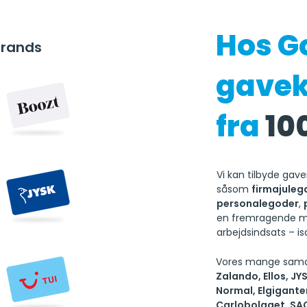
Hos Go
brands
gavek
fra
10
Vi kan tilbyde gave
såsom
firmajuleg
personalegoder
,
en fremragende 
arbejdsindsats – i
Vores mange samar
Zalando, Ellos, J
Normal, Elgiganten
Carlobolaget, SAC