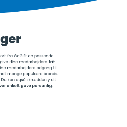
nger
kort fra GoGift en passende
il give dine medarbejdere
frit
dine medarbejdere adgang til
landt mange populære brands.
. Du kan også skræddersy dit
ver enkelt gave personlig
.