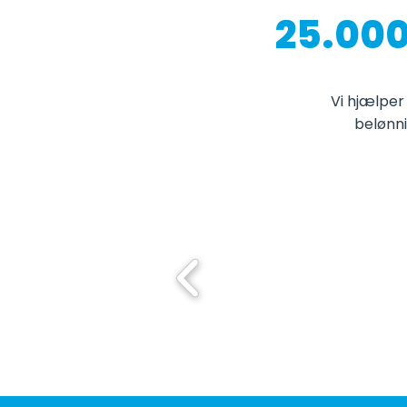
2
5.00
Vi hjælper
belønni