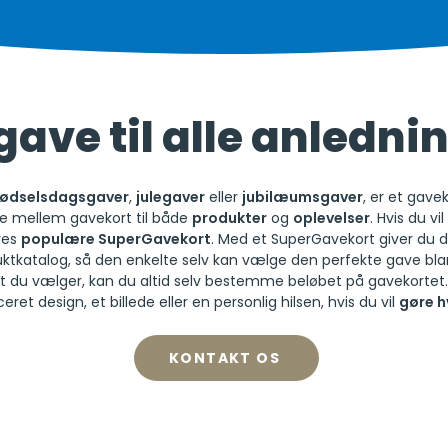
gave til alle anledni
fødselsdagsgaver
,
julegaver
eller
jubilæumsgaver
, er et gave
ge mellem gavekort til både
produkter
og
oplevelser
. Hvis du v
res
populære SuperGavekort
. Med et SuperGavekort giver du 
ktkatalog, så den enkelte selv kan vælge den perfekte gave b
t du vælger, kan du altid selv bestemme beløbet på gavekortet
ret design, et billede eller en personlig hilsen, hvis du vil
gøre h
KONTAKT OS