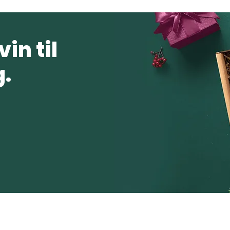
in til
.