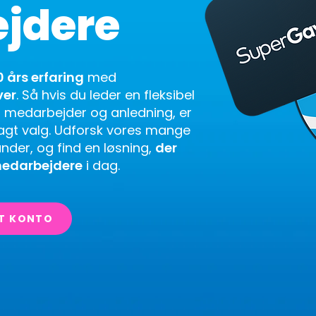
jdere
0 års erfaring
med
ver
. Så hvis du leder en fleksibel
r medarbejder og anledning, er
agt valg. Udforsk vores mange
nder, og find en løsning,
der
edarbejdere
i dag.
T KONTO