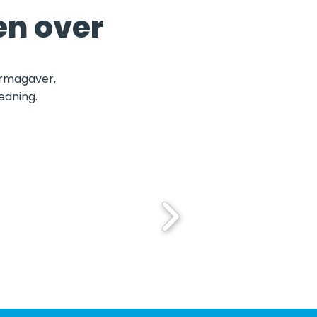
en over
irmagaver,
edning.