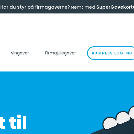
Har du styr på firmagaverne?
Nemt med
SuperGavekort
Vingaver
Firmajulegaver
BUSINESS LOG IND
 til