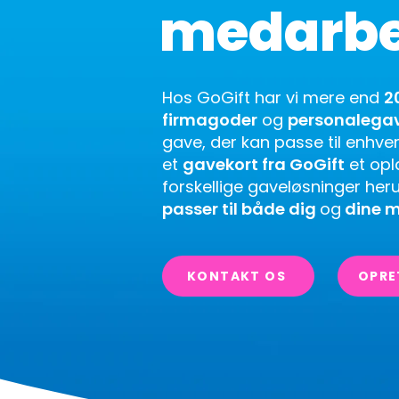
medarbe
Hos GoGift har vi mere end
2
firmagoder
og
personalega
gave, der kan passe til enhve
et
gavekort fra GoGift
et opl
forskellige gaveløsninger heru
passer til både dig
og
dine m
KONTAKT OS
OPRE