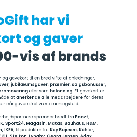
Gift har vi
ort og gaver
00-vis af brands
r og gavekort til en bred vifte af anledninger,
aver
,
jubilæumsgaver
,
præmier
,
salgsbonusser
,
promovering
eller som
belønning
. Et gavekort er
måde at
anerkende alle medarbejdere
for deres
sær når gaven skal være meningsfuld.
bejdspartnere spænder bredt fra
Boozt,
YSK, Sport24, Magasin, Matas, Bauhaus, H&M,
, IKEA,
til produkter fra
Kay Bojesen, Kähler,
Kit, Stelton, Lyngby, Georg Jensen, Adax,