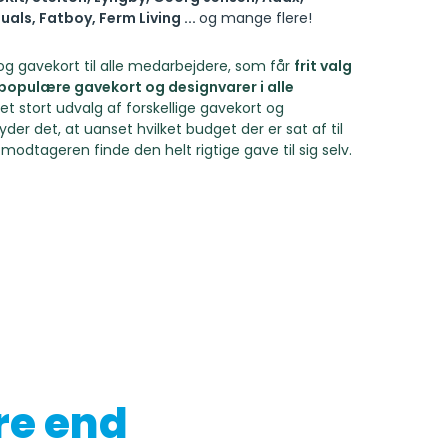
uals, Fatboy, Ferm Living ...
og mange flere!
og gavekort til alle medarbejdere, som får
frit valg
opulære gavekort og designvarer i alle
et stort udvalg af forskellige gavekort og
yder det, at uanset hvilket budget der er sat af til
modtageren finde den helt rigtige gave til sig selv.
e end